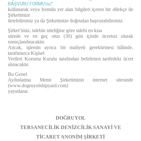
BAŞVURU FORMU’nu
”
kullanarak veya formda yer alan bilgileri içeren bir dilekçe ile
Şirketimize
iletebilirsiniz ya da Şirketimize doğrudan başvurabilirsiniz.
Şirket’imiz, talebin niteliğine göre talebi en kısa
sürede ve en geç otuz (30) gün içinde ücretsiz olarak
sonuçlandıracaktır.
Ancak, işlemin ayrıca bir maliyeti gerektirmesi hâlinde,
tarafımızca Kişisel
Verileri Koruma Kurulu tarafından belirlenen tarifedeki ücret
alınacaktır.
Bu Genel
Aydınlatma Metni Şirketimizin internet sitesinde
(
www.dogruyolshipyard.com
)
yayınlanır.
DOĞRUYOL
TERSANECİLİK DENİZCİLİK SANAYİ VE
TİCARET ANONİM ŞİRKETİ