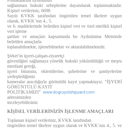
Politikalarına uyumunun
sağlanması hukuki sebeplerine dayanılarak toplanmaktadır.
Kişisel verileriniz, 6698
Sayılı KVKK tarafından öngörülen temel ilkelere uygun
olarak, KVKK’nın 4., 5.
ve 6. maddelerinde belirtilen kişisel veri ve özel nitelikli kişisel
veri işleme
şartları ve amaçları kapsamında bu Aydınlatma Metninde
belirtilen amaçlarla
toplanabilmekte, işlenebilmekte ve aktarılabilmektedir.
Şirket’in işyeri-çalışan-ziyaretçi
güvenliğini sağlamaya yönelik hukuki yükümlülüğü ve meşru
menfaati gereği,
işyeri binasına, eklentilerine, şubelerine ve şantiyelerine
yerleştirdiğimiz
kameralar aracılığıyla görüntülü kayıt yapmaktayız. “İŞYERİ
GÖRÜNTÜLÜ KAYIT
POLİTİKAMIZI”
www.dogruyolshipyard.com
adresimizden
inceleyebilirsiniz
KİŞİSEL VERİLERİNİZİN İŞLENME AMAÇLARI
Toplanan kişisel verileriniz, KVKK tarafından
öngörülen temel ilkelere uygun olarak ve KVKK’nın 4., 5. ve