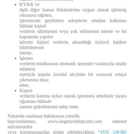
KVKK ve
ilgili diğer kanun hükümlerine uygun olarak işlenmiş
olmasına rağmen,
işlenmesini gerektiren sebeplerin ortadan kalkması
hâlinde kişisel
verilerin silinmesini veya yok edilmesini isteme ve bu
kapsamda yapılan
işlemin kişisel verilerin aktarıldığı üçüncü kişilere
bildirilmesini
isteme,
İşlenen
verilerin münhasıran otomatik sistemler vasıtasıyla analiz
edilmesi
suretiyle kişinin kendisi aleyhine bir sonucun ortaya
çıkmasına itiraz
etme,
Kişisel
verilerin kanuna aykırı olarak işlenmesi sebebiyle zarara
uğraması hâlinde
zararın giderilmesini talep etme.
Yukarıda sıralanan haklarınıza yönelik
başvurularınızı,
www.dogruyolshipyard.com
internet
adresimizden
veya kurumumuzdan temin edebileceğiniz “
VERİ SAHİBİ