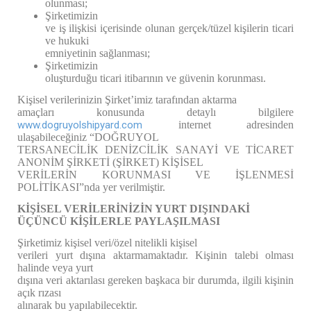
olunması;
Şirketimizin
ve iş ilişkisi içerisinde olunan gerçek/tüzel kişilerin ticari
ve hukuki
emniyetinin sağlanması;
Şirketimizin
oluşturduğu ticari itibarının ve güvenin korunması.
Kişisel verilerinizin Şirket’imiz tarafından aktarma
amaçları konusunda detaylı bilgilere
www.dogruyolshipyard.com
internet adresinden
ulaşabileceğiniz “DOĞRUYOL
TERSANECİLİK DENİZCİLİK SANAYİ VE TİCARET
ANONİM ŞİRKETİ (ŞİRKET) KİŞİSEL
VERİLERİN KORUNMASI VE İŞLENMESİ
POLİTİKASI”nda yer verilmiştir.
KİŞİSEL VERİLERİNİZİN YURT DIŞINDAKİ
ÜÇÜNCÜ KİŞİLERLE PAYLAŞILMASI
Şirketimiz kişisel veri/özel nitelikli kişisel
verileri yurt dışına aktarmamaktadır. Kişinin talebi olması
halinde veya yurt
dışına veri aktarılası gereken başkaca bir durumda, ilgili kişinin
açık rızası
alınarak bu yapılabilecektir.