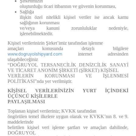
Şirketimizin
oluşturduğu ticari itibarının ve güvenin korunması,
Sağlığa
ilişkin özel nitelikli kişisel veriler ise ancak kamu
sağlığının korunması
ve/veya kanuni zorunluluklar nedeniyle,
işlenebilmektedir.
Kişisel verilerinizin Şirket’imiz tarafından işlenme
amaçları konusunda detaylı bilgilere
www.dogruyolshipyard.com
internet adresinden
ulaşabileceğiniz
“DOĞRUYOL TERSANECİLİK DENİZCİLİK SANAYİ
VE TİCARET ANONİM ŞİRKETİ (ŞİRKET) KİŞİSEL
VERİLERİN KORUNMASI VE İŞLENMESİ
POLİTİKASI”nda yer verilmiştir.
KİŞİSEL VERİLERİNİZİN YURT İÇİNDEKİ
ÜÇÜNCÜ KİŞİLERLE
PAYLAŞILMASI
Toplanan kişisel verileriniz; KVKK tarafından
öngörülen temel ilkelere uygun olarak ve KVKK’nın 8. ve 9.
maddelerinde
belirtilen kişisel veri işleme şartları ve amaçları dahilinde,
DOĞRUYOL