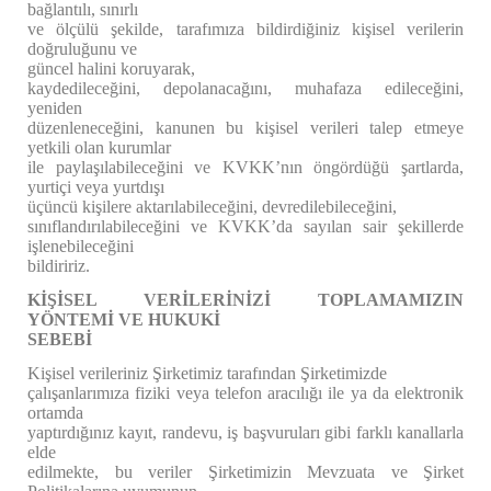
bağlantılı, sınırlı
ve ölçülü şekilde, tarafımıza bildirdiğiniz kişisel verilerin
doğruluğunu ve
güncel halini koruyarak,
kaydedileceğini, depolanacağını, muhafaza edileceğini,
yeniden
düzenleneceğini, kanunen bu kişisel verileri talep etmeye
yetkili olan kurumlar
ile paylaşılabileceğini ve KVKK’nın öngördüğü şartlarda,
yurtiçi veya yurtdışı
üçüncü kişilere aktarılabileceğini, devredilebileceğini,
sınıflandırılabileceğini ve KVKK’da sayılan sair şekillerde
işlenebileceğini
bildiririz.
KİŞİSEL VERİLERİNİZİ TOPLAMAMIZIN
YÖNTEMİ VE HUKUKİ
SEBEBİ
Kişisel verileriniz Şirketimiz tarafından Şirketimizde
çalışanlarımıza fiziki veya telefon aracılığı ile ya da elektronik
ortamda
yaptırdığınız kayıt, randevu, iş başvuruları gibi farklı kanallarla
elde
edilmekte, bu veriler Şirketimizin Mevzuata ve Şirket